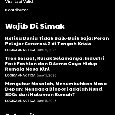
Viral tapi Valid
Kontributor
Wajib Di Simak
Ketika Dunia Tidak Baik-Baik Saja: Peran
Pelajar Generasi Z di Tengah Krisis
LOGIKA ANAK TIGA
June 15, 2026
Tren Sesaat, Rusak Selamanya: Industri
Fast Fashion dan Dilema Gaya Hidup
Remaja Masa Kini
LOGIKA ANAK TIGA
June 15, 2026
Mengubur Masalah, Menumbuhkan Masa
Depan: Mengapa Biopori adalah Kunci
SDGs dari Halaman Rumah?
LOGIKA ANAK TIGA
June 15, 2026