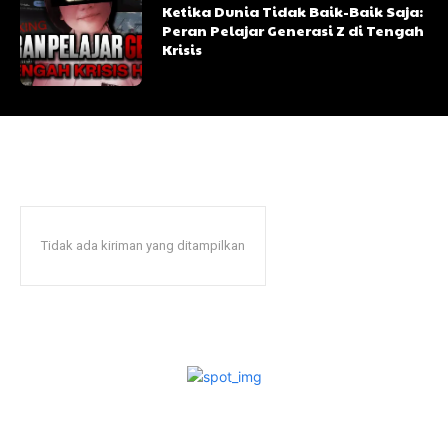
Ketika Dunia Tidak Baik-Baik Saja:
Peran Pelajar Generasi Z di Tengah
Krisis
Tidak ada kiriman yang ditampilkan