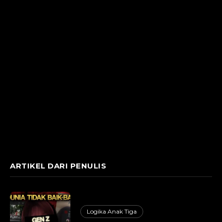
ARTIKEL DARI PENULIS
Logika Anak Tiga