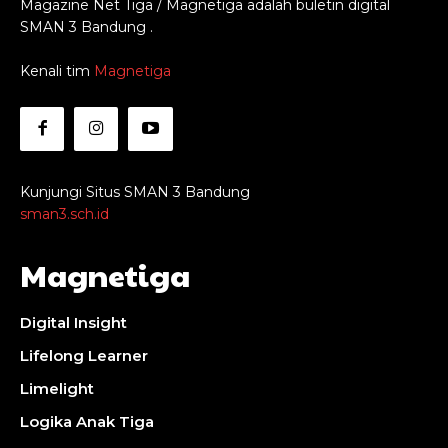
Magazine Net Tiga / Magnetiga adalah buletin digital
SMAN 3 Bandung .
Kenali tim
Magnetiga
Kunjungi Situs SMAN 3 Bandung
sman3.sch.id
Magnetiga
Digital Insight
Lifelong Learner
Limelight
Logika Anak Tiga