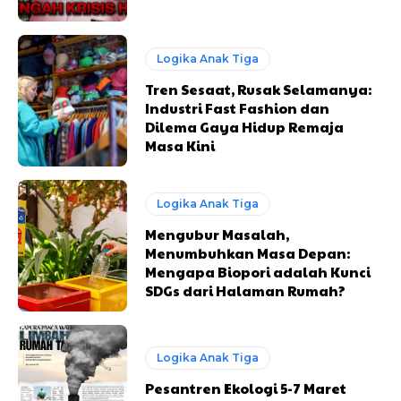
Logika Anak Tiga
Tren Sesaat, Rusak Selamanya:
Industri Fast Fashion dan
Dilema Gaya Hidup Remaja
Masa Kini
Logika Anak Tiga
Mengubur Masalah,
Menumbuhkan Masa Depan:
Mengapa Biopori adalah Kunci
SDGs dari Halaman Rumah?
Logika Anak Tiga
Pesantren Ekologi 5-7 Maret