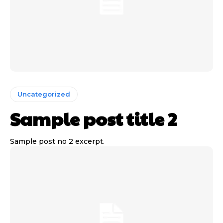
Uncategorized
Sample post title 2
Sample post no 2 excerpt.