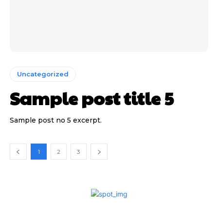
Uncategorized
Sample post title 5
Sample post no 5 excerpt.
1
2
3