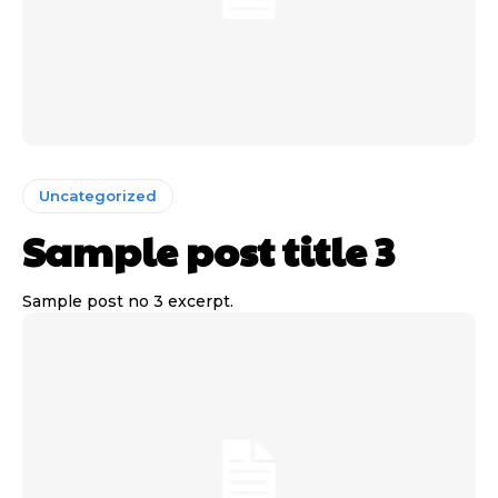
Uncategorized
Sample post title 3
Sample post no 3 excerpt.